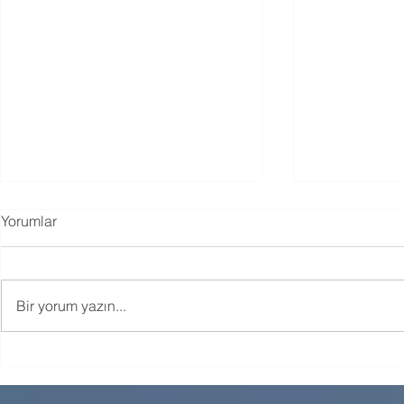
Yorumlar
Bir yorum yazın...
Filial Terapide Neden Oyun
Akran Zorbal
Bu Kadar Dönüştürücü?
Bir Süreçtir.