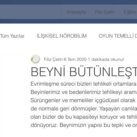
Anasayfa
Filiz Çetin
Eğitim
Tüm Yazılar
İLİŞKİSEL NÖROBİLİM
OYUN TEMELLİ 
Filiz Çetin
6 Tem 2020
1 dakikada okunur
BEYNİ BÜTÜNLEŞT
Evrimleşme süreci bizleri tehlikeli ortamlara
Beyinlerimiz ve bedenlerimiz tehlikeyi aram
Sürüngenler ve memeliler içgüdüsel olarak te
de normale geri dönmüşler. Yaşayan canlıla
olan bizler de bu kapasiteyi koruyor ve teh
dönüyoruz. Beynimizin yapısı bu tepki ve o