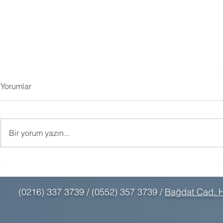
Yorumlar
Bir yorum yazın...
Filial Terapide Neden Oyun
Oyun Terapi
Bu Kadar Dönüştürücü?
Konsoliday
(0216) 337 3739 / (0552) 357 3739 /
Bağdat Cad. H