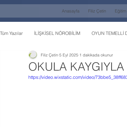
Anasayfa
Filiz Çetin
Eğitim
Tüm Yazılar
İLİŞKİSEL NÖROBİLİM
OYUN TEMELLİ 
Filiz Çetin
5 Eyl 2025
1 dakikada okunur
OKULA KAYGIYLA 
https://video.wixstatic.com/video/73bbe5_38f