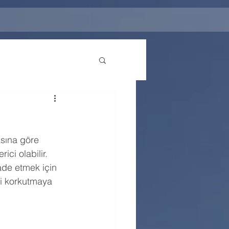
sına göre 
ci olabilir. 
ade etmek için 
i korkutmaya 