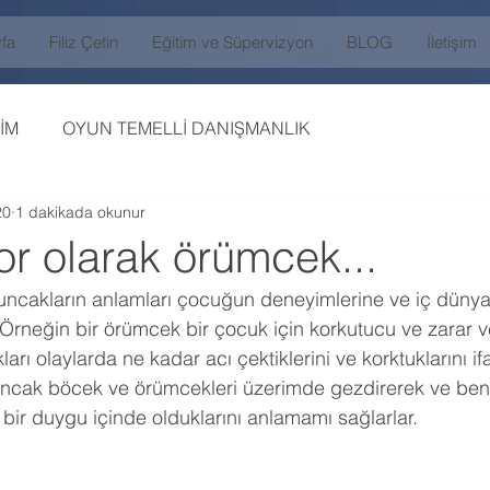
fa
Filiz Çetin
Eğitim ve Süpervizyon
BLOG
İletişim
İM
OYUN TEMELLİ DANIŞMANLIK
20
1 dakikada okunur
or olarak örümcek...
uncakların anlamları çocuğun deneyimlerine ve iç dünya
 Örneğin bir örümcek bir çocuk için korkutucu ve zarar veri
ı olaylarda ne kadar acı çektiklerini ve korktuklarını if
ncak böcek ve örümcekleri üzerimde gezdirerek ve ben
 bir duygu içinde olduklarını anlamamı sağlarlar. 