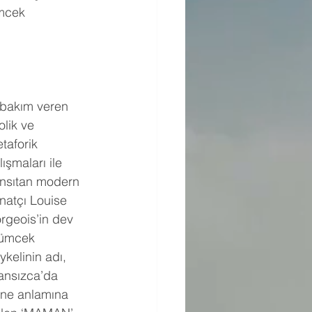
mcek 
bakım veren 
olik ve 
taforik 
lışmaları ile 
nsıtan modern 
natçı Louise 
rgeois’in dev 
ümcek 
ykelinin adı, 
ansızca’da 
ne anlamına 