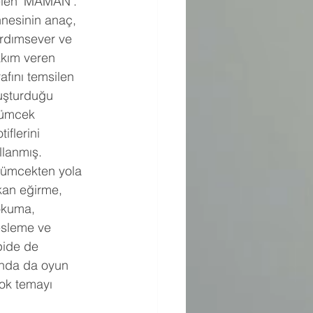
len ‘MAMAN’. 
nesinin anaç, 
rdımsever ve 
kım veren 
rafını temsilen 
uşturduğu 
ümcek 
tiflerini 
llanmış. 
ümcekten yola 
kan eğirme, 
kuma, 
sleme ve 
pide de 
ında da oyun 
ok temayı 