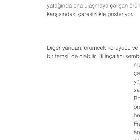
yatağında ona ulaşmaya çalışan örü
karşısındaki çaresizlikle gösteriyor.
Diğer yandan, örümcek koruyucu ve 
bir temsil de olabilir. Bilinçaltını semb
me
ça
ya
sa
Bo
ör
he
Fr
an