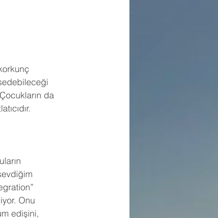
 korkunç 
ssedebileceği 
 Çocukların da 
tıcıdır. 
ların 
sevdiğim 
gration” 
iyor. Onu 
m edişini, 