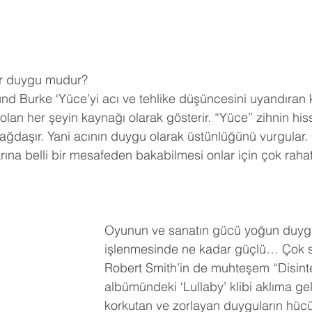
ir duygu mudur?
mund Burke ‘Yüce’yi acı ve tehlike düşüncesini uyandıran
 olan her şeyin kaynağı olarak gösterir. “Yüce” zihnin hi
ağdaşır. Yani acının duygu olarak üstünlüğünü vurgular.
ına belli bir mesafeden bakabilmesi onlar için çok rahatla
Oyunun ve sanatın gücü yoğun duygu
işlenmesinde ne kadar güçlü… Çok 
Robert Smith’in de muhteşem “Disinte
albümündeki ‘Lullaby’ klibi aklıma gel
korkutan ve zorlayan duyguların hücü