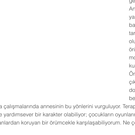
ge
An
ya
ba
ta
ol
ör
mo
ku
Ör
çı
do
be
a çalışmalarında annesinin bu yönlerini vurguluyor. Tera
yardımsever bir karakter olabiliyor; çocukların oyunlar
anlardan koruyan bir örümcekle karşılaşabiliyorum. Ne ç