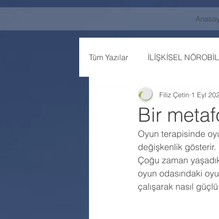
Anasay
Tüm Yazılar
İLİŞKİSEL NÖROBİL
Filiz Çetin
1 Eyl 20
Bir metaf
Oyun terapisinde oy
değişkenlik gösterir.
Çoğu zaman yaşadıklar
oyun odasındaki oyu
çalışarak nasıl güçlü